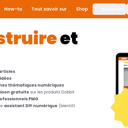
How-to
Tout savoir sur
Shop
Recherche
struire
et
articles
vidéos
nes thématiques numériques
aison gratuite
sur les produits Dobbit
rofessionnels PMG
re
assistant DIY numérique
(bientôt