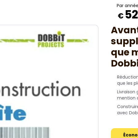
Par anné
52
€
Avan
suppl
que 
Dobbi
Réduction
que les pl
Livraison
mention c
Construi
avec Dob
Écono