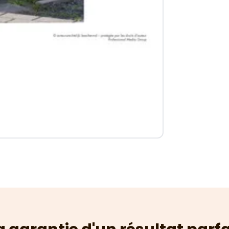
Tout sur les 
Prix membre
€ 
€ 24,99
Ajouter